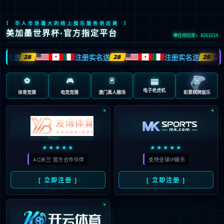
繁
En
关于lewin乐玩
About Yuexiu
lewin乐玩概况
发展战略
股权架构
集团领导
历史回顾
1985
YUEXIU GROUP
lewin乐玩集团
SINCE
lewin乐玩集团于1985年在香港成立，是广州市资产规模最大的国有企
业之一。lewin乐玩集团拥有以金融、地产、交通为支柱主业，食品、大
健康、高端智造为培育主业的“3+3”产业体系，是国务院国企改革“双百