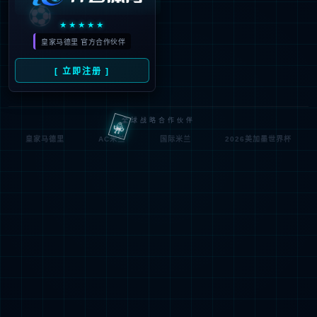
企业”， 旗下拥有、、、、、等6家上市平台，2025年，lewin乐玩集团
统计口径资产总额过万亿，营业收入1277.1亿元人民币，利润总额65亿
元人民币。
500
强
中国企业
100
大
中国跨国公司
双百企业
国务院国企改革